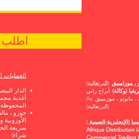
اطلب ا
العمليات ال
 ، موزامبيق
(البرتغالية)
الدار البيض
يقيا (وكالة)
أغذية مجمد
المحفوظة) 
(البرتغالية)
جوزو ، مالط
الأوروبية و
بيا (الإنجليزية-الصينية
)
سريعة الحر
Afrique Distribution (وكالة) ، KK Mall Chinese
شراء)