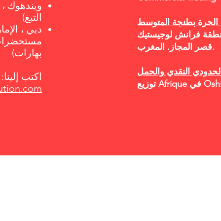
ويندهوك ، 
التبغ)
 الحرة بطنجة المتوسط
دبي ، الإما
 منطقة فرانش لوجيستيك
مستحضرات 
قصر المجاز. المغرب.
بهارات)
اكتب إلينا:
Oshikang
ution.com