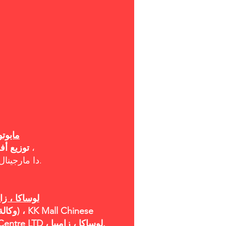
مابوتو
أبراج راني ،
توزيع أفر
Av. دا مارجينال ، مابوتو ، موزمبيق.
لوساكا ، زام
Commercial Trading Centre LTD ، لوساكا ، زامبيا.