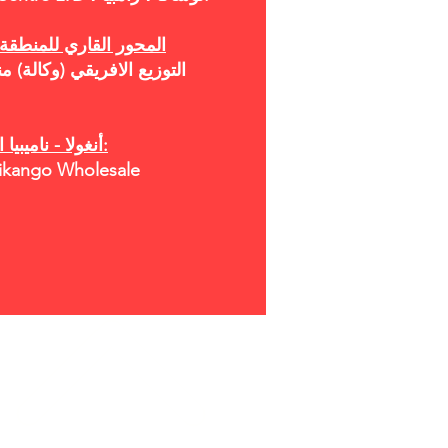
المحور القاري للمنطقة
التوزيع الافريقي (وكالة)
أنغولا - ناميبيا الحدودي النقدي والحمل:
توزيع Afrique في o Wholesale