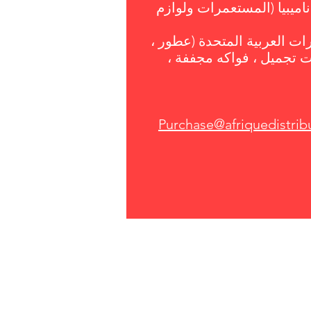
ناميبيا (المستعمرات ولوازم
رات العربية المتحدة (عطور ،
تجميل ، فواكه مجففة ،
Purchase@afriquedistrib