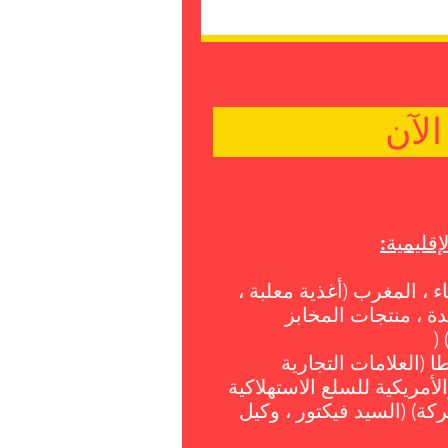
لآن
إقليمية:
​
اء ، المغرب (أغذية معلبة ،
ة ، منتجات المخابز
(
ا (العلامات التجارية
الأمريكية للسلع الاستهلاكية
كة) (السيد فيكتور ، وكيل